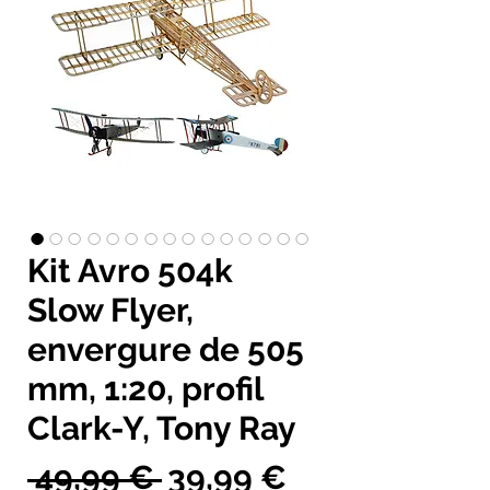
Kit Avro 504k
Slow Flyer,
envergure de 505
mm, 1:20, profil
Clark-Y, Tony Ray
Prix
Prix
 49,99 € 
39,99 €