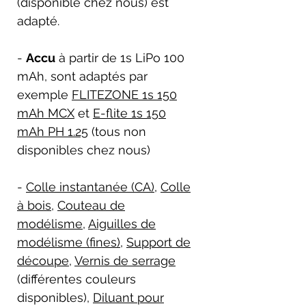
(disponible chez nous) est
adapté.
-
Accu
à partir de 1s LiPo 100
mAh, sont adaptés par
exemple
FLITEZONE 1s 150
mAh MCX
et
E-flite 1s 150
mAh PH 1.25
(tous non
disponibles chez nous)
-
Colle instantanée (CA)
,
Colle
à bois
,
Couteau de
modélisme
,
Aiguilles de
modélisme (fines)
,
Support de
découpe
,
Vernis de serrage
(différentes couleurs
disponibles),
Diluant pour