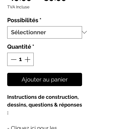
original
promotionne
TVA Incluse
Possibilités
*
Quantité
*
Ajouter au panier
Instructions de construction,
dessins, questions & réponses
:
- Cliquez ici pour les